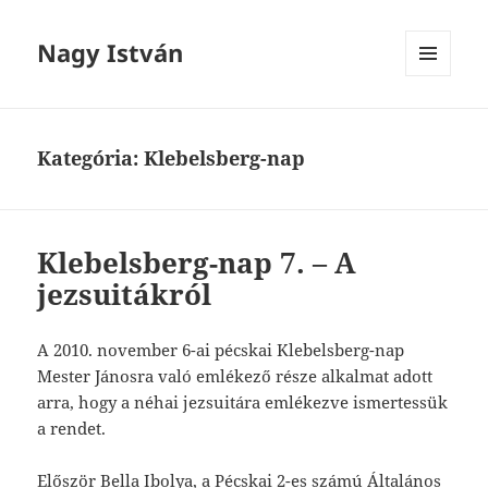
Nagy István
MENÜ
ÉS
WIDGETEK
Kategória:
Klebelsberg-nap
Klebelsberg-nap 7. – A
jezsuitákról
A 2010. november 6-ai pécskai Klebelsberg-nap
Mester Jánosra való emlékező része alkalmat adott
arra, hogy a néhai jezsuitára emlékezve ismertessük
a rendet.
Először Bella Ibolya, a Pécskai 2-es számú Általános