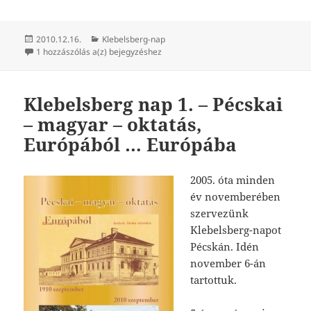
Közzétéve
Kategória
2010.12.16.
Klebelsberg-nap
Klebelsberg-nap 2.
1 hozzászólás a(z)
bejegyzéshez
Klebelsberg nap 1. – Pécskai
– magyar – oktatás,
Európából … Európába
2005. óta minden
év novemberében
szervezünk
Klebelsberg-napot
Pécskán. Idén
november 6-án
tartottuk.