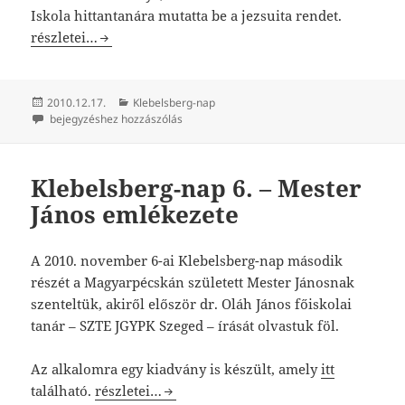
Iskola hittantanára mutatta be a jezsuita rendet.
Klebelsberg-nap 7. – A jezsuitákról
részletei…
Közzétéve
Kategória
2010.12.17.
Klebelsberg-nap
Klebelsberg-nap 7. – A jezsuitákról
bejegyzéshez hozzászólás
Klebelsberg-nap 6. – Mester
János emlékezete
A 2010. november 6-ai Klebelsberg-nap második
részét a Magyarpécskán született Mester Jánosnak
szenteltük, akiről először dr. Oláh János főiskolai
tanár – SZTE JGYPK Szeged – írását olvastuk föl.
Az alkalomra egy kiadvány is készült, amely
itt
Klebelsberg-nap 6. – Mester János emlékezete
található.
részletei…