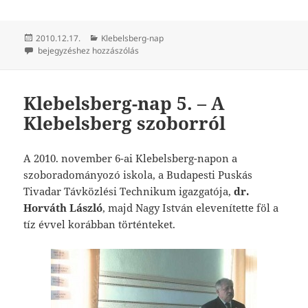
Közzétéve
Kategória
2010.12.17.
Klebelsberg-nap
Klebelsberg-nap 6. – Mester János emlékezete
bejegyzéshez hozzászólás
Klebelsberg-nap 5. – A
Klebelsberg szoborról
A 2010. november 6-ai Klebelsberg-napon a
szoboradományozó iskola, a Budapesti Puskás
Tivadar Távközlési Technikum igazgatója,
dr.
Horváth László
, majd Nagy István elevenítette föl a
tíz évvel korábban történteket.