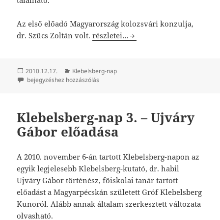
található.
Az első előadó Magyarország kolozsvári konzulja,
Klebelsberg-nap 4. – Szűcs Zoltán k
dr. Szűcs Zoltán volt.
részletei…
Közzétéve
Kategória
2010.12.17.
Klebelsberg-nap
Klebelsberg-nap 4. – Szűcs Zoltán konzul előadása
bejegyzéshez hozzászólás
Klebelsberg-nap 3. – Ujváry
Gábor előadása
A 2010. november 6-án tartott Klebelsberg-napon az
egyik legjelesebb Klebelsberg-kutató, dr. habil
Ujváry Gábor történész, főiskolai tanár tartott
előadást a Magyarpécskán született Gróf Klebelsberg
Kunoról. Alább annak általam szerkesztett változata
olvasható.