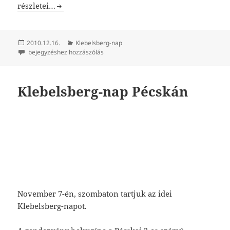
Klebelsberg nap 1. – Pécskai – magyar – oktatás, Európáb
részletei…
Közzétéve
Kategória
2010.12.16.
Klebelsberg-nap
Klebelsberg nap 1. – Pécskai – magyar – oktatás, Európából … Európáb
bejegyzéshez hozzászólás
Klebelsberg-nap Pécskán
November 7-én, szombaton tartjuk az idei
Klebelsberg-napot.