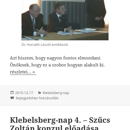
Dr. Horváth László emlékezik
Azt hiszem, hogy nagyon fontos elmondani
Önöknek, hogy ez a szobor hogyan alakult ki.
Klebelsberg-nap 5. – A Klebelsberg szoborról
részletei…
Közzétéve
Kategória
2010.12.17.
Klebelsberg-nap
Klebelsberg-nap 5. – A Klebelsberg szoborról
bejegyzéshez hozzászólás
Klebelsberg-nap 4. – Szűcs
Zoltán konzul előadása