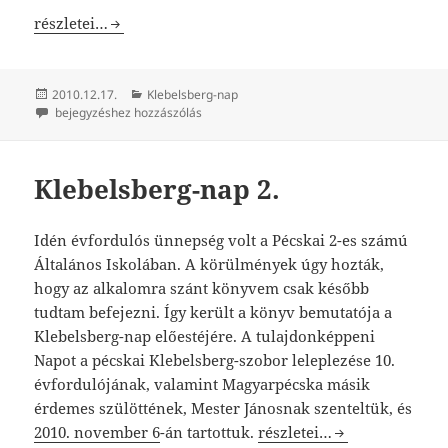
Klebelsberg-nap 3. – Ujváry Gábor előadása
részletei…
Közzétéve
Kategória
2010.12.17.
Klebelsberg-nap
Klebelsberg-nap 3. – Ujváry Gábor előadása
bejegyzéshez hozzászólás
Klebelsberg-nap 2.
Idén évfordulós ünnepség volt a Pécskai 2-es számú
Általános Iskolában. A körülmények úgy hozták,
hogy az alkalomra szánt könyvem csak később
tudtam befejezni. Így került a könyv bemutatója a
Klebelsberg-nap előestéjére. A tulajdonképpeni
Napot a pécskai Klebelsberg-szobor leleplezése 10.
évfordulójának, valamint Magyarpécska másik
érdemes szülöttének, Mester Jánosnak szenteltük, és
Klebelsberg-nap 2.
2010. november 6
-án tartottuk.
részletei…