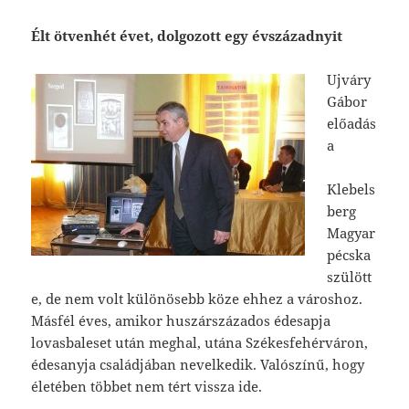
Élt ötvenhét évet, dolgozott egy évszázadnyit
Ujváry
Gábor
előadás
a
Klebels
berg
Magyar
pécska
szülött
e, de nem volt különösebb köze ehhez a városhoz.
Másfél éves, amikor huszárszázados édesapja
lovasbaleset után meghal, utána Székesfehérváron,
édesanyja családjában nevelkedik. Valószínű, hogy
életében többet nem tért vissza ide.