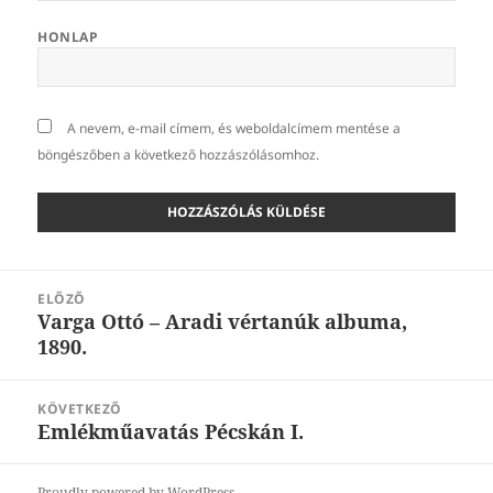
HONLAP
A nevem, e-mail címem, és weboldalcímem mentése a
böngészőben a következő hozzászólásomhoz.
Bejegyzés
ELŐZŐ
navigáció
Varga Ottó – Aradi vértanúk albuma,
Korábbi
1890.
bejegyzések:
KÖVETKEZŐ
Emlékműavatás Pécskán I.
Következő
bejegyzések:
Proudly powered by WordPress