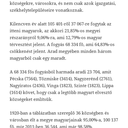
községekre, városokra, és nem csak azok igazgatási,
székhelytelepüléseire vonatkoznak.
Kilencven év alatt 105 401-rõl 37 067-re fogytak az
itteni magyarok, az akkori 21,85%-os megyei
részarányról 9,06%-ra, ami 12,79%-os magyar
térvesztést jelent. A fogyás 68 334 fõ, ami 64,83%-os
csökkenést jelent. Arad megyében minden három
magyarból csak egy maradt.
A 68 334 fõs fogyásból harmada aradi 23 704, amit
Pécska (7564), Tőzmiske (3414), Nagyzerénd (2761),
Nagyiratos (2436), Vinga (1823), Szinte (1823), Lippa
(1614) követ, hogy csak a legtöbb magyart elvesztő
községeket említsük.
1920-ban a táblázatban szereplõ 36 községben és
városban élt a megye magyarjainak 95,00%-a, 100 137
fõ, míg 2011-ben 36 544, ami már 98,58%.