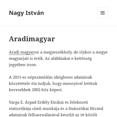
Nagy István
MENÜ
ÉS
WIDGETEK
Aradimagyar
Aradi magyar
on a megyeszékhely, de olykor a megye
magyarjait is értik. Az alábbiakat e kettősség
jegyében írom.
A 2011-es népszámlálás ideiglenes adatainak
közzététele óta tudjuk, hogy mennyivel lettünk
kevesebbek 2002-höz képest.
Varga E. Árpád Erdély Etnikai és felekezeti
statisztikája című munkája és a Statisztikai Hivatal
adatainak felhasználásával készült az itt közölt