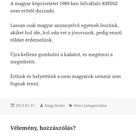
A magyar képviseletet 1989-ben felvállaló RMDSZ
nem erőtől duzzadó.
Lassan csak magyar anyanyelvű egyének leszünk,
akiket hol ide, hol oda vet a jósorsunk, pedig ennél
többet érdemelünk.
Újra kellene gombolni a kabátot, és megtenni a
megtehetőt.
Értünk és helyettünk a nem magyarok semmit sem
fognak tenni.
Közzétéve
Szerző
Kategória
2013.01.31.
Nagy István
Nincs kategorizálva
Vélemény, hozzászólás?