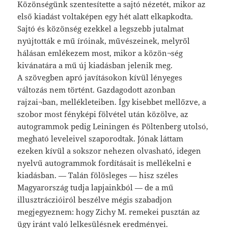
Közönségünk szentesítette a sajtó nézetét, mikor az
első kiadást voltaképen egy hét alatt elkapkodta.
Sajtó és közönség ezekkel a legszebb jutalmat
nyújtották e mű íróinak, művészeinek, melyről
hálásan emlékezem most, mikor a közön¬ség
kivánatára a mű új kiadásban jelenik meg.
A szövegben apró javításokon kívül lényeges
változás nem történt. Gazdagodott azonban
rajzai¬ban, mellékleteiben. Így kisebbet mellőzve, a
szobor most fényképi fölvétel után közölve, az
autogrammok pedig Leiningen és Pöltenberg utolsó,
megható leveleivel szaporodtak. Jónak láttam
ezeken kívül a sokszor nehezen olvasható, idegen
nyelvű autogrammok fordításait is mellékelni e
kiadásban. — Talán fölösleges — hisz széles
Magyarország tudja lapjainkból — de a mű
illusztráczióiról beszélve mégis szabadjon
megjegyeznem: hogy Zichy M. remekei pusztán az
ügy iránt való lelkesülésnek eredményei.