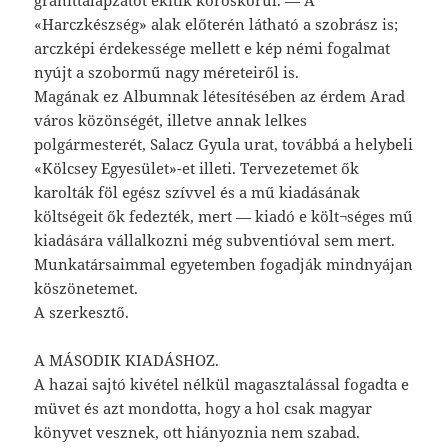
gránittalapzatot ékítik köröskörül. — A
«Harczkészség» alak előterén látható a szobrász is;
arczképi érdekessége mellett e kép némi fogalmat
nyújt a szobormű nagy méreteiről is.
Magának ez Albumnak létesítésében az érdem Arad
város közönségét, illetve annak lelkes
polgármesterét, Salacz Gyula urat, továbbá a helybeli
«Kölcsey Egyesület»-et illeti. Tervezetemet ők
karolták föl egész szívvel és a mű kiadásának
költségeit ők fedezték, mert — kiadó e költ¬séges mű
kiadására vállalkozni még subventióval sem mert.
Munkatársaimmal egyetemben fogadják mindnyájan
köszönetemet.
A szerkesztő.
A MÁSODIK KIADÁSHOZ.
A hazai sajtó kivétel nélkül magasztalással fogadta e
müvet és azt mondotta, hogy a hol csak magyar
könyvet vesznek, ott hiányoznia nem szabad.