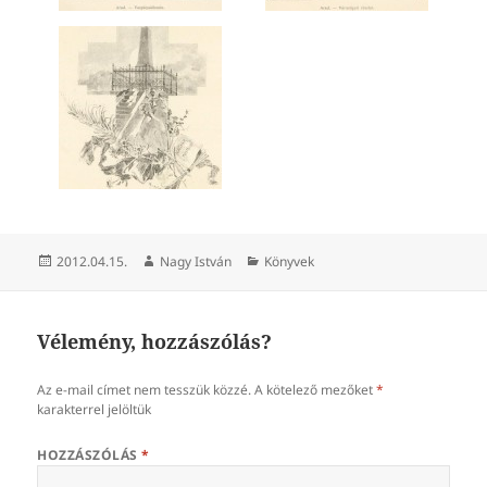
Közzétéve
Szerző
Kategória
2012.04.15.
Nagy István
Könyvek
Vélemény, hozzászólás?
Az e-mail címet nem tesszük közzé.
A kötelező mezőket
*
karakterrel jelöltük
HOZZÁSZÓLÁS
*