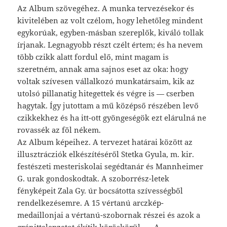
Az Album szövegéhez. A munka tervezésekor és
kivitelében az volt czélom, hogy lehetőleg mindent
egykorúak, egyben-másban szereplők, kiváló tollak
írjanak. Legnagyobb részt czélt értem; és ha nevem
több czikk alatt fordul elő, mint magam is
szeretném, annak ama sajnos eset az oka: hogy
voltak szívesen vállalkozó munkatársaim, kik az
utolsó pillanatig hitegettek és végre is — cserben
hagytak. Így jutottam a mű középső részében levő
czikkekhez és ha itt-ott gyöngeségök ezt elárulná ne
rovassék az föl nékem.
Az Album képeihez. A tervezet határai között az
illusztrácziók elkészítéséről Stetka Gyula, m. kir.
festészeti mesteriskolai segédtanár és Mannheimer
G. urak gondoskodtak. A szoborrész-letek
fényképeit Zala Gy. úr bocsátotta szívességből
rendelkezésemre. A 15 vértanú arczkép-
medaillonjai a vértanú-szobornak részei és azok a