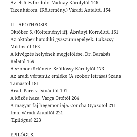
Az első évforduló. Vadnay Károlytól 146
Tizenhárom. (Költemény.) Váradi Antaltól 154
III. APOTHEOSIS.
Október 6. (Költemény) ifj. Ábrányi Kornéltól 161
Az október hatodiki gyászünnepélyek. Lukácsy
Miklóstól 163
A kivégzés helyének megjelölése. Dr. Barabás
Bélától 169
A szobor története. Szőllőssy Károlytól 173
Az aradi vértanúk emléke (A szobor leírása) Szana
Tamástól 181
Arad. Parecz Istvántól 191
A közös haza. Varga Ottótól 204
A magyar faj hegemóniája. Concha Győzőtől 211
Ima. Váradi Antaltól 221
(Epilógus) 223
EPILÓGUS.