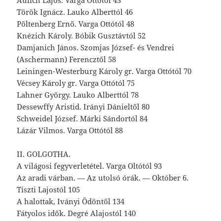
Aulich Lajos. Varga Ottótól 43
Török Ignácz. Lauko Alberttól 46
Pöltenberg Ernő. Varga Ottótól 48
Knézich Károly. Bóbik Gusztávtól 52
Damjanich János. Szomjas József- és Vendrei
(Aschermann) Ferencztől 58
Leiningen-Westerburg Károly gr. Varga Ottótól 70
Vécsey Károly gr. Varga Ottótól 75
Lahner György. Lauko Alberttól 78
Dessewffy Aristid. Irányi Dánieltől 80
Schweidel József. Márki Sándortól 84
Lázár Vilmos. Varga Ottótól 88
II. GOLGOTHA.
A világosi fegyverletétel. Varga Oltótól 93
Az aradi várban. — Az utolsó órák. — Október 6.
Tiszti Lajostól 105
A halottak, Iványi Ödöntől 134
Fátyolos idők. Degré Alajostól 140