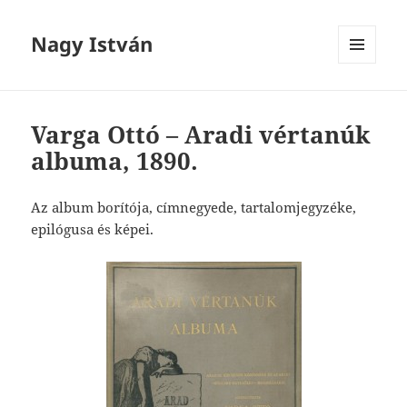
Nagy István
MENÜ
ÉS
WIDGETEK
Varga Ottó – Aradi vértanúk
albuma, 1890.
Az album borítója, címnegyede, tartalomjegyzéke,
epilógusa és képei.