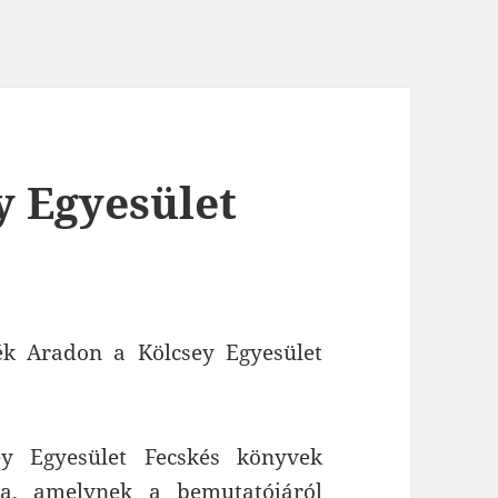
y Egyesület
k Aradon a Kölcsey Egyesület
ey Egyesület Fecskés könyvek
ja, amelynek a bemutatójáról