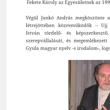
Fekete Károly az Egyesületnek az 199
Végül Jankó András megköszönte a
létrejöttében közreműködők – Ujj 
István tördelő- és képszerkesz
szerepvállalását, és megemlékezett 
Gyula magyar nyelv -s irodalom-, log