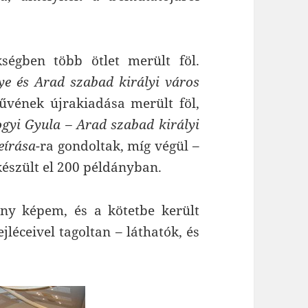
égben több ötlet merült föl.
e és Arad szabad királyi város
űvének újrakiadása merült
föl,
gyi Gyula – Arad szabad királyi
eírása-
ra gondoltak, míg végül –
készült el 200 példányban.
ny képem, és a kötetbe került
jléceivel tagoltan – láthatók, és