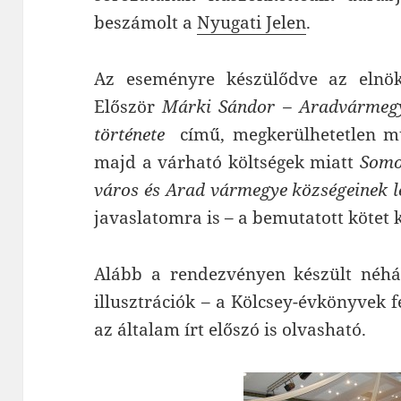
beszámolt a
Nyugati Jelen
.
Az eseményre készülődve az elnöks
Először
Márki Sándor – Aradvármegy
története
című, megkerülhetetlen m
majd a várható költségek miatt
Somo
város és Arad vármegye községeinek l
javaslatomra is – a bemutatott kötet 
Alább a rendezvényen készült néhá
illusztrációk – a Kölcsey-évkönyvek fe
az általam írt előszó is olvasható.