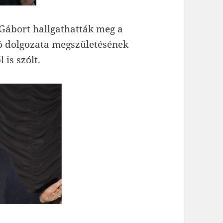
 Gábort hallgathatták meg a
adó dolgozata megszületésének
 is szólt.