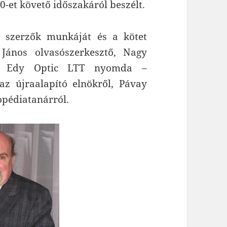
0-et követő időszakáról beszélt.
 szerzők munkáját és a kötet
János olvasószerkesztő, Nagy
tő, Edy Optic LTT nyomda –
az újraalapító elnökről, Pávay
opédiatanárról.