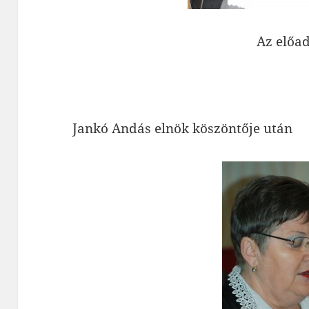
Az előa
Jankó Andás elnök köszöntője után