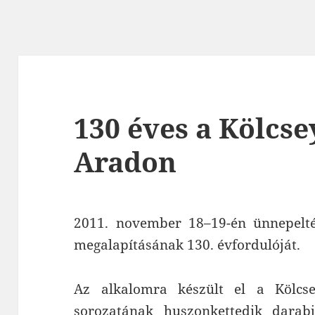
130 éves a Kölcse
Aradon
2011. november 18–19-én ünnepelté
megalapításának 130. évfordulóját.
Az alkalomra készült el a Kölcs
sorozatának huszonkettedik darab