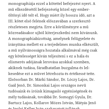
monographiája ezzel a kötettel befejezést nyert. A
mű elkezdésétől befejezéséig közel egy ember­
öltőnyi idő telt el. Hogy miért ily hosszu idő, azt a
III. kötet első felé­nek előszavában a szerkesztő
részletesen megirta. Erre a körülményre a mű
közreadásakor ujból kiterjeszkedni nem kívánunk.
A monographia­bizottság, amelynek felügyelete és
irányítása mellett ez a terjedelmes munka elkészült,
a mű nyilvánosságra hozatala alkalmával még csak
egy kötelességet kiván teljesíteni s ez a hála és
elismerés adójának le­rovása azokkal szemben,
akiknek tudása, fáradhatatlan buzgalma és lel­
kesedése ezt a müvet létrehozta és értékessé tette.
Elsősorban Dr. Márki Sándor, Dr. Lóczy Lajos, Dr.
Gaál Jenő, Dr. Simonkai Lajos országos nevű
tudósaink és iróink kimagasló egyéniségének és
mély tudásának, továbbá Dr. Somogyi Gyula, Dr.
Bartucz Lajos, Kollarov Mózes Ist­ván, Mátyás Jenő
és Ipolyi Keller Iván szakavatott tollának