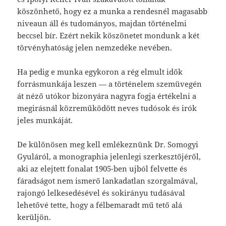
köszönhető, hogy ez a munka a rendesnél magasabb
niveaun áll és tudományos, majdan történelmi
beccsel bír. Ezért nekik köszönetet mondunk a két
törvényhatóság jelen nemzedéke nevében.
Ha pedig e munka egykoron a rég elmult idők
forrásmunkája leszen — a történelem szemüvegén
át néző utókor bizonyára nagyra fogja értékelni a
megirásnál közreműködött neves tudósok és irók
jeles munkáját.
De különösen meg kell emlékeznünk Dr. Somogyi
Gyuláról, a monographia jelenlegi szerkesztőjéről,
aki az elejtett fonalat 1905-ben ujból felvette és
fáradságot nem ismerő lankadatlan szorgalmával,
ra­jongó lelkesedésével és sokirányu tudásával
lehetővé tette, hogy a félbe­maradt mű tető alá
kerüljön.