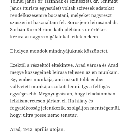
Tolnai János dr. (szinház és szinészet), dr. Schmidt
János (turista egyesület) voltak szivesek adatokat
rendelkezésemre bocsátani, melyeket nagyrészt
szószerint használtam fel. Borosjenő leirásánál dr.
Sorbán Kornél róm. kath plébános ur értékes
kéziratai nagy szolgálatokat tettek nekem.
E helyen mondok mindnyájuknak köszönetet.
Ezektől a részektől eltekintve, Arad városa és Arad
megye köz­ségeinek leirása teljesen az én munkám.
Egy ember munkája, ami másutt több ember
vállvetett munkája szokott lenni. Igy a felfogás
egységesebb. Megnyugvásom, hogy feladatomban
lelkiismeretesen jártam el. Ha hiány és
fogyatékosság jelentkezik, szolgáljon mentségemül,
hogy: ultra posse nemo tenetur.
Arad, 1913. április utóján.