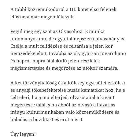
A többi közreműködőről a III. kötet első felének
előszava már megemlékezett.
Végül még egy szót az Olvasóhoz! E munka
tudományos mű, de egyuttal népszerű olvasmány is.
Czélja a mult felidézése és feltárása a jelen kor
nemzedéke előtt, továbbá az oly gyorsan tovarohanó
és napról-napra átalakuló jelen részletes
megismertetése és megőrzése az utókor számára.
A két törvényhatóság és a Kölcsey-egyesület erkölcsi
és anyagi tökebefektetése busás kamatokat hoz, ha e
célt eléri, ha a mű elterjed, olvasójánál a kívánt
megértésre talál, s ha abból az olvasó a hazafias
irányu kulturmunkában való közreműködésre és
haladásra buzdítást és erőt merít.
Úgy legyen!