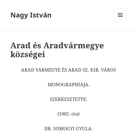
Nagy István
MENÜ
ÉS
WIDGETEK
Arad és Aradvármegye
községei
ARAD VÁRMEGYE ÉS ARAD SZ. KIR. VÁROS
MONOGRAPHIÁJA.
SZERKESZTETTE:
(1905. óta)
DR. SOMOGYI GYULA.