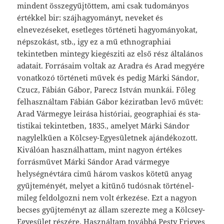
mindent összegyűjtöttem, ami csak tudományos
értékkel bir: szájhagyományt, neveket és
elnevezéseket, esetleges történeti hagyományokat,
népszokást, stb., igy ez a mű ethnographiai
tekintetben mintegy kiegésziti az első rész általános
adatait. Forrásaim voltak az Aradra és Arad megyére
vonatkozó történeti művek és pedig Márki Sándor,
Czucz, Fábián Gábor, Parecz István munkái. Főleg
felhasználtam Fábián Gábor kézirat­ban levő művét:
Arad Vármegye leirása históriai, geographiai és sta­
tistikai tekintetben, 1835., amelyet Márki Sándor
nagylelkűen a Kölcsey-Egyesületnek ajándékozott.
Kiválóan használhattam, mint nagyon értékes
forrásművet Márki Sándor Arad vármegye
helységnévtára cimű három vaskos kötetű anyag
gyűjteményét, melyet a kitűnő tudósnak történel­
mileg feldolgozni nem volt érkezése. Ezt a nagyon
becses gyűjteményt az állam szerezte meg a Kölcsey-
Egyesület részére. Használtam továbbá Pesty Frigyes