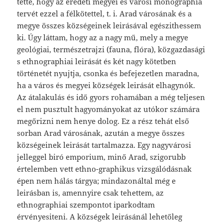
tette, hogy az eredeti megyei és városi monographia
tervét ezzel a félkötettel, t. i. Arad városának és a
megye összes községeinek leirásával egészithessem
ki. Úgy láttam, hogy az a nagy mű, mely a megye
geológiai, természet­rajzi (fauna, flóra), közgazdasági
s ethnographiai leirását és két nagy kötetben
történetét nyujtja, csonka és befejezetlen maradna,
ha a város és megyei községek leirását elhagynók.
Az átalakulás és idő gyors roha­mában a még teljesen
el nem pusztult hagyományokat az utókor számára
megőrizni nem henye dolog. Ez a rész tehát első
sorban Arad városának, azután a megye összes
községeinek leirását tartalmazza. Egy nagyvárosi
jelleggel biró emporium, minő Arad, szigorubb
értelemben vett ethno-graphikus vizsgálódásnak
épen nem hálás tárgya; mindazonáltal még e
leirásban is, amennyire csak tehettem, az
ethnographiai szempontot iparkodtam
érvényesiteni. A községek leirásánál lehetőleg