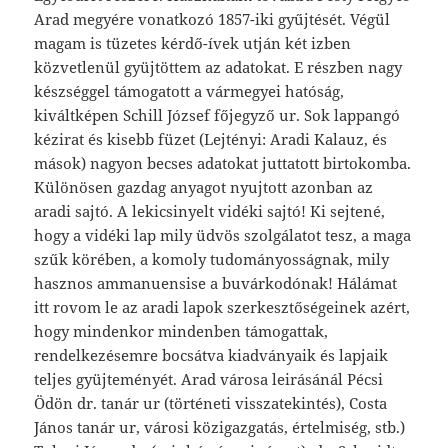
Arad megyére vonatkozó 1857-iki gyűjtését. Végül
magam is tüzetes kérdő-ívek utján két izben
közvetlenül gyüjtöttem az adato­kat. E részben nagy
készséggel támogatott a vármegyei hatóság,
kiváltképen Schill József főjegyző ur. Sok lappangó
kézirat és kisebb füzet (Lejtényi: Aradi Kalauz, és
mások) nagyon becses adatokat jut­tatott birtokomba.
Különösen gazdag anyagot nyujtott azonban az
aradi sajtó. A lekicsinyelt vidéki sajtó! Ki sejtené,
hogy a vidéki lap mily üdvös szolgálatot tesz, a maga
szűk körében, a komoly tudományos­ságnak, mily
hasznos ammanuensise a buvárkodónak! Hálámat
itt rovom le az aradi lapok szerkesztőségeinek azért,
hogy mindenkor mindenben támogattak,
rendelkezésemre bocsátva kiadványaik és lapjaik
teljes gyüjteményét. Arad városa leirásánál Pécsi
Ödön dr. tanár ur (történeti visszatekintés), Costa
János tanár ur, városi közigazgatás, értelmiség, stb.)