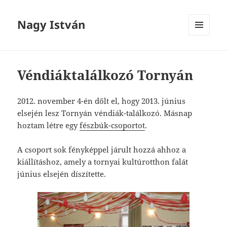
Nagy István
MENÜ
ÉS
WIDGETEK
Véndiáktalálkozó Tornyán
2012. november 4-én dőlt el, hogy 2013. június
elsején lesz Tornyán véndiák-találkozó. Másnap
hoztam létre egy
fészbúk-csoportot
.
A csoport sok fényképpel járult hozzá ahhoz a
kiállításhoz, amely a tornyai kultúrotthon falát
június elsején díszítette.