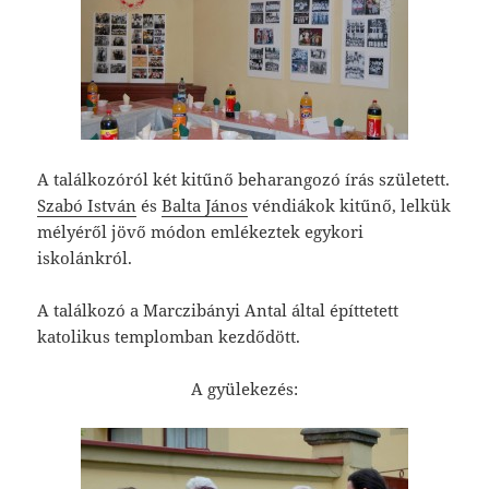
A találkozóról két kitűnő beharangozó írás született.
Szabó István
és
Balta János
véndiákok kitűnő, lelkük
mélyéről jövő módon emlékeztek egykori
iskolánkról.
A találkozó a Marczibányi Antal által építtetett
katolikus templomban kezdődött.
A gyülekezés: