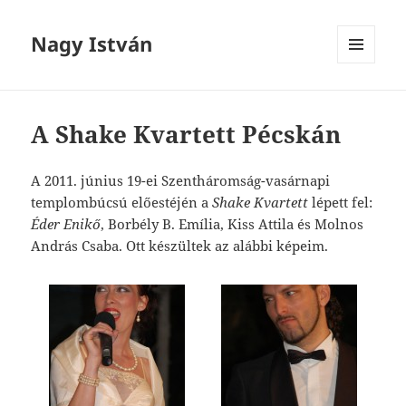
Nagy István
MENÜ
ÉS
WIDGETEK
A Shake Kvartett Pécskán
A 2011. június 19-ei Szentháromság-vasárnapi
templombúcsú előestéjén a
Shake Kvartett
lépett fel:
Éder Enikő
, Borbély B. Emília,
Kiss Attila és Molnos
András Csaba. Ott készültek az alábbi képeim.