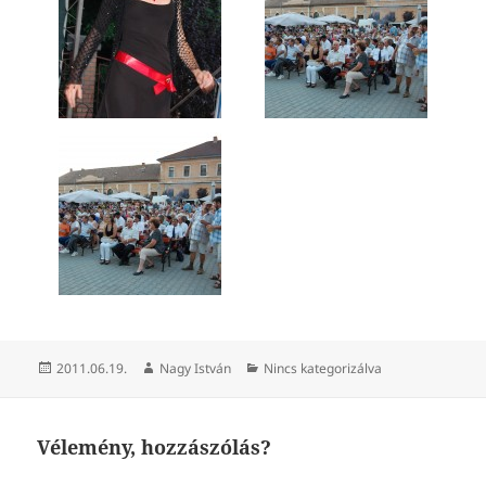
Közzétéve
Szerző
Kategória
2011.06.19.
Nagy István
Nincs kategorizálva
Vélemény, hozzászólás?