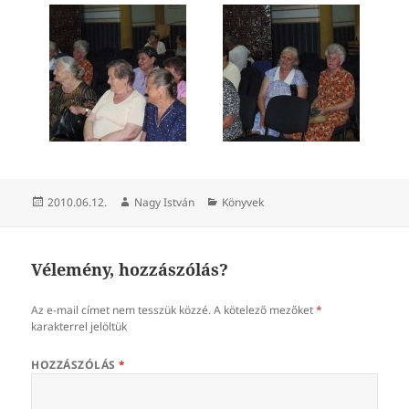
Közzétéve
Szerző
Kategória
2010.06.12.
Nagy István
Könyvek
Vélemény, hozzászólás?
Az e-mail címet nem tesszük közzé.
A kötelező mezőket
*
karakterrel jelöltük
HOZZÁSZÓLÁS
*