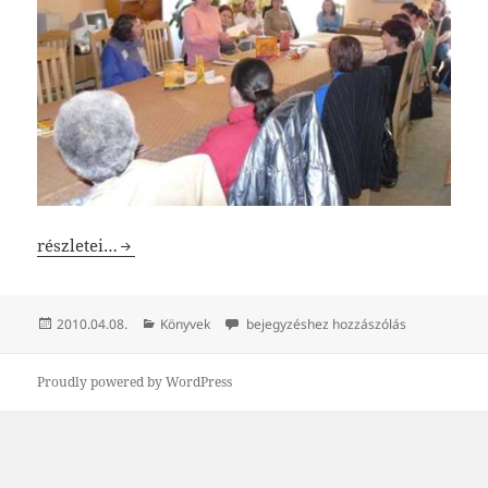
Pécskai könyvbemutató
részletei…
Közzétéve
Kategória
Pécskai könyvbemutató
2010.04.08.
Könyvek
bejegyzéshez hozzászólás
Proudly powered by WordPress