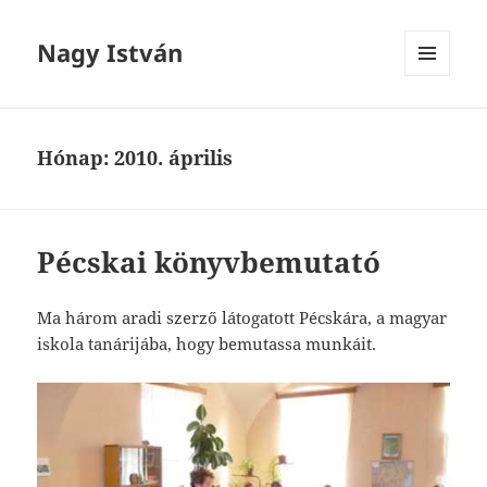
Nagy István
MENÜ
ÉS
WIDGETEK
Hónap:
2010. április
Pécskai könyvbemutató
Ma három aradi szerző látogatott Pécskára, a magyar
iskola tanárijába, hogy bemutassa munkáit.